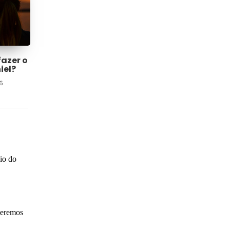
fazer o
iel?
6