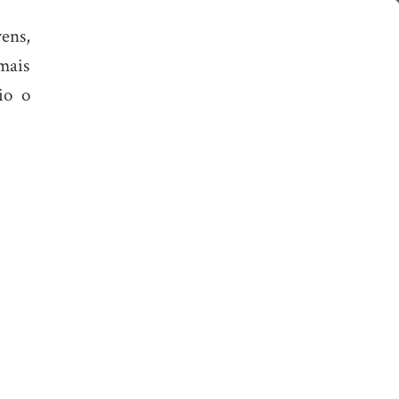
ens,
mais
io o