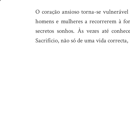
Não
O coração ansioso torna-se vulnerável
vá
homens e mulheres a recorrerem à form
por
secretos sonhos. Às vezes até conhe
atalhos
Sacrifício, não só de uma vida correcta, 