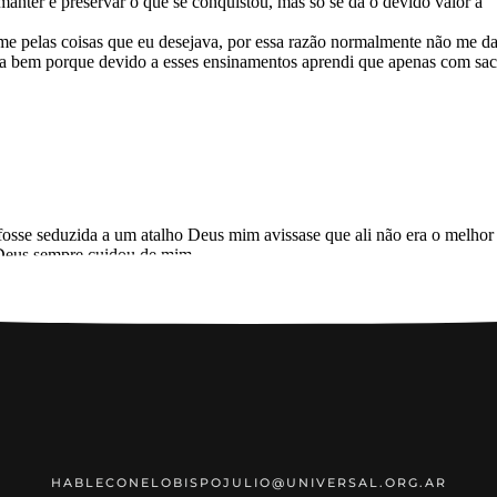
HABLECONELOBISPOJULIO@UNIVERSAL.ORG.AR