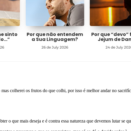
me sinto
Por que não entendem
Por que “devo” 
do…”
a Sua Linguagem?
Jejum de Dan
026
26 de July 2026
24 de July 202