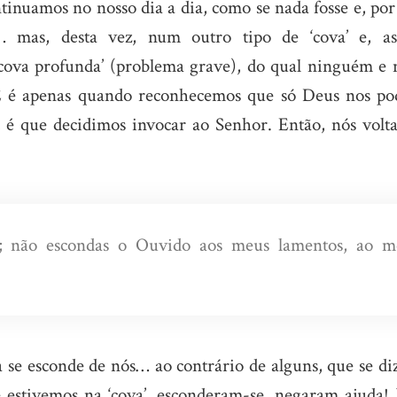
inuamos no nosso dia a dia, como se nada fosse e, por
 mas, desta vez, num outro tipo de ‘cova’ e, as
cova profunda’ (problema grave), do qual ninguém e 
. E é apenas quando reconhecemos que só Deus nos po
o), é que decidimos invocar ao Senhor. Então, nós vol
; não escondas o Ouvido aos meus lamentos, ao m
 se esconde de nós… ao contrário de alguns, que se di
estivemos na ‘cova’, esconderam-se, negaram ajuda!