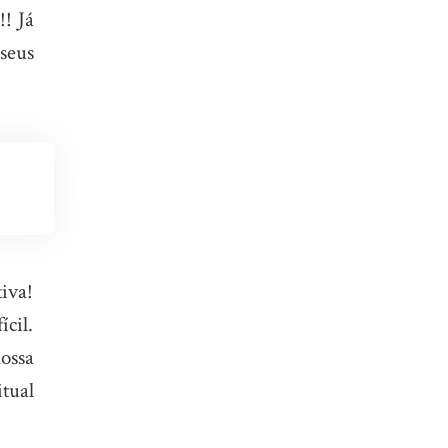
!! Já
seus
iva!
ícil.
ossa
itual