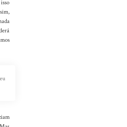
 isso
sim,
nada
derá
tamos
eu
ziam
 Mas