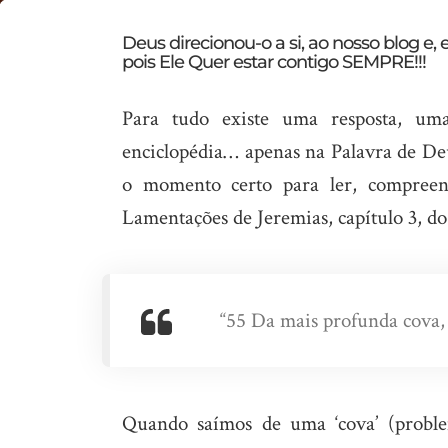
Não
Deus direcionou-o a si, ao nosso blog e,
pois Ele Quer estar contigo SEMPRE!!!
importa
a
Para tudo existe uma resposta, um
‘cova’,
enciclopédia… apenas na Palavra de De
esta
o momento certo para ler, compreen
mensagem
Lamentações de Jeremias, capítulo 3, do
é
para
si!
“55 Da mais profunda cova,
Quando saímos de uma ‘cova’ (proble