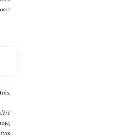
osso
trás,
’???
oje,
ervo: