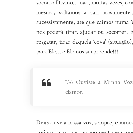
socorro Divino… não, muitas vezes, cont
mesmo, voltamos a cair novamente…
sucessivamente, até que caímos numa ‘
nos poderá tirar, ajudar ou socorrer
resgatar, tirar daquela ‘cova’ (situaçã
para Ele… e Ele nos surpreende!!!
“56 Ouviste a Minha Voz
clamor.”
Deus ouve a nossa voz, sempre, e nunca
amigos, mas que, no momento em que 