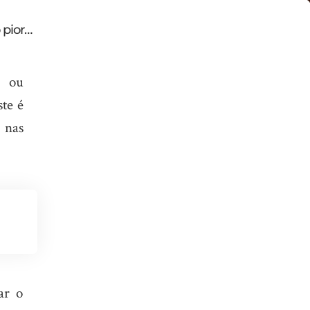
 pior…
, ou
te é
 nas
ar o