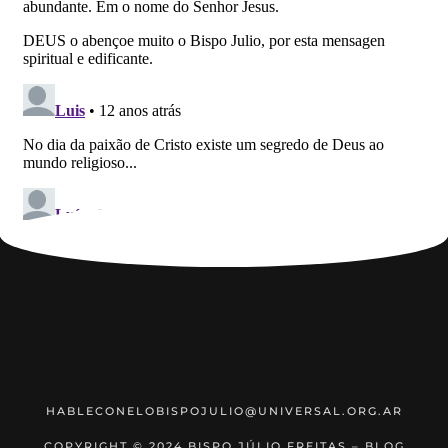
HABLECONELOBISPOJULIO@UNIVERSAL.ORG.AR
COPYRIGHT © 2024 BISPO JÚLIO FREITAS – BLOG