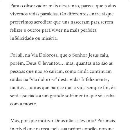
Está
Para o observador mais desatento, parece que todos
a
vivemos vidas paralelas, tão diferentes entre si que
preferimos acreditar que uns nasceram para serem
percorrer
felizes e outros para viver na mais perfeita
a
infelicidade ou miséria.
“Via
Dolorosa”?
Foi ali, na Via Dolorosa, que o Senhor Jesus caiu,
porém, Deus O levantou… mas, quantas não são as
pessoas que não só caíram, como ainda continuam
caídas na “via dolorosa” desta vida? Infelizmente,
muitas… tantas que parece que a vida sempre foi, é e
será associada a um grande sofrimento que só acaba
com a morte.
Mas, por que motivo Deus não as levanta? Por mais
incrível que pareça, pela sua própria opção, porque