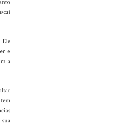
santo
scai
. Ele
er e
am a
altar
a tem
cias
a sua