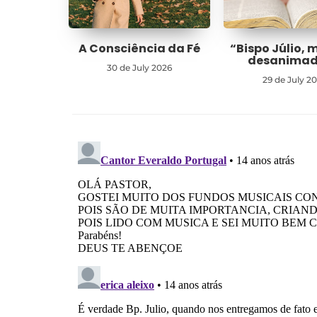
A Consciência da Fé
“Bispo Júlio, 
desanima
30 de July 2026
29 de July 2