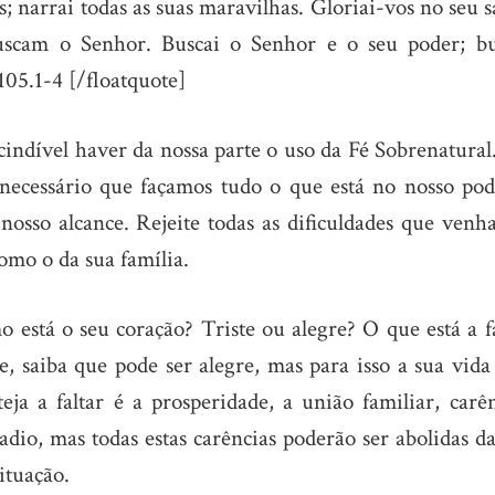
os; narrai todas as suas maravilhas. Gloriai-vos no seu 
uscam o Senhor. Buscai o Senhor e o seu poder; bu
105.1-4 [/floatquote]
cindível haver da nossa parte o uso da Fé Sobrenatural
 necessário que façamos tudo o que está no nosso pod
nosso alcance. Rejeite todas as dificuldades que venh
omo o da sua família.
o está o seu coração? Triste ou alegre? O que está a f
te, saiba que pode ser alegre, mas para isso a sua vid
eja a faltar é a prosperidade, a união familiar, carên
adio, mas todas estas carências poderão ser abolidas d
ituação.