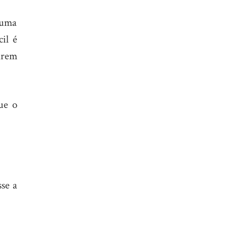
e uma
cil é
arem
ue o
sse a