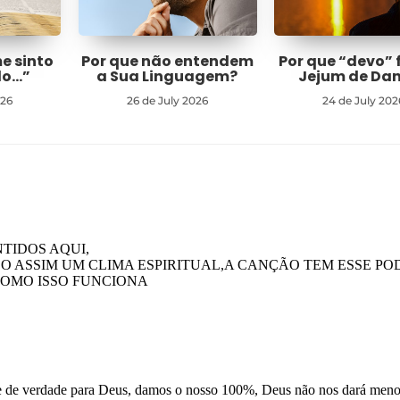
me sinto
Por que não entendem
Por que “devo” 
do…”
a Sua Linguagem?
Jejum de Dan
026
26 de July 2026
24 de July 202