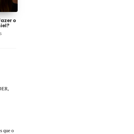
fazer o
iel?
6