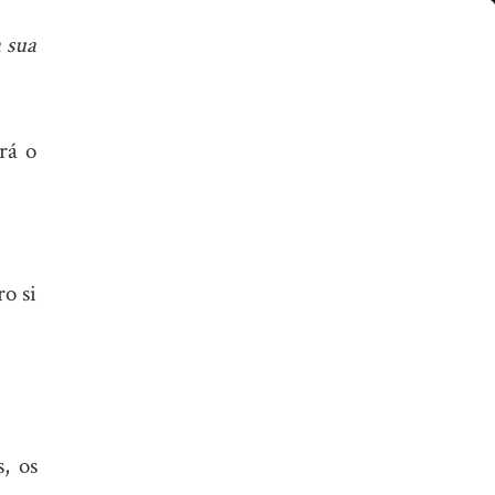
 sua
rá o
ro si
, os