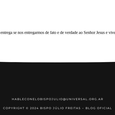
HABLECONELOBISPOJULIO@UNIVERSAL.ORG.AR
COPYRIGHT © 2024 BISPO JÚLIO FREITAS – BLOG OFICIAL