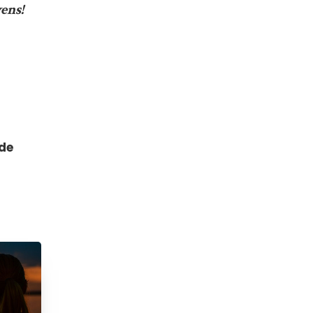
ens!
de