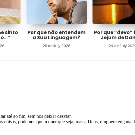
me sinto
Por que não entendem
Por que “devo” 
do…”
a Sua Linguagem?
Jejum de Dan
026
26 de July 2026
24 de July 202