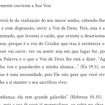
ntemente ouvirem a Sua Voz.
esviá-lo da realização do seu maior sonho, cabendo-lhe
 e com disposição, ouvir a Voz de Deus. Pois, essa é 
animado, que levanta o caído, que orienta o desorient
za, porque é a voz do Criador que traz à existência o
cê vai ouvir, ver ou sentir seja em que lugar for, po
a Palavra e o que a Voz de Deus lhe está a dizer. “Ag
nha voz e guardardes a minha aliança…” (Êx 19.5), en
que é uma necessidade, pois Ele não quer que você viv
 a si manter o seu sacrifício vivo.
onfiança; ela tem grande galardão” (Hebreus 10.35).
, pois a sua fé você já materializou, ao subir no altar