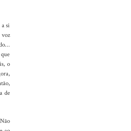
 a si
a voz
ado…
 que
is, o
ora,
tão,
a de
 Não
 e ao