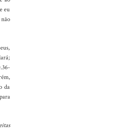
e eu
 não
eus,
ará;
0.36-
rém,
o da
para
eitas