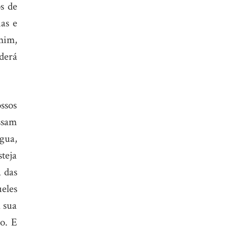
os de
as e
 mim,
derá
ssos
ssam
gua,
steja
à das
eles
 sua
ho. E