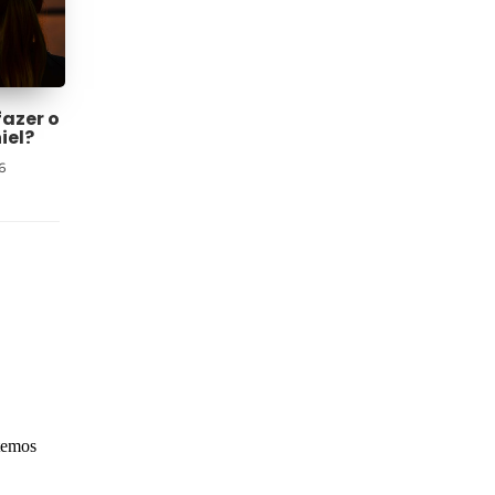
fazer o
iel?
6