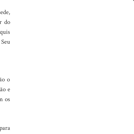
ede,
r do
quis
 Seu
ão o
ão e
m os
para