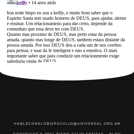
HABLECONELOBISPOJULIO@UNIVERSAL.ORG.AR