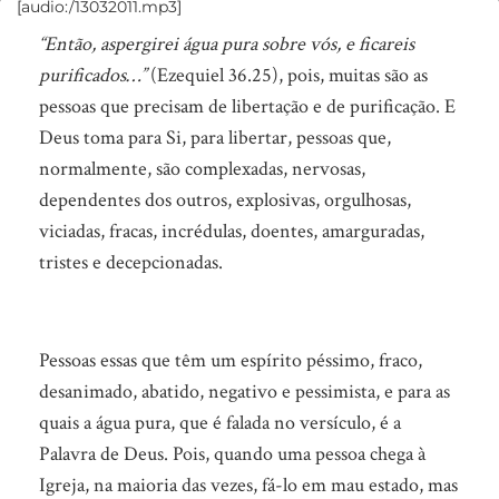
[audio:/13032011.mp3]
Em
“Então, aspergirei água pura sobre vós, e ficareis
que
purificados…”
(Ezequiel 36.25), pois, muitas são as
etapa
pessoas que precisam de libertação e de purificação. E
é
Deus toma para Si, para libertar, pessoas que,
que
normalmente, são complexadas, nervosas,
se
dependentes dos outros, explosivas, orgulhosas,
viciadas, fracas, incrédulas, doentes, amarguradas,
encontra?
tristes e decepcionadas.
Pessoas essas que têm um espírito péssimo, fraco,
desanimado, abatido, negativo e pessimista, e para as
quais a água pura, que é falada no versículo, é a
Palavra de Deus. Pois, quando uma pessoa chega à
Igreja, na maioria das vezes, fá-lo em mau estado, mas