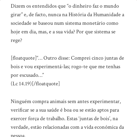
Em
Dizem os entendidos que “o dinheiro faz o mundo
nome
girar” e, de facto, nunca na História da Humanidade a
sociedade se baseou num sistema monetário como
do
hoje em dia, mas, e a sua vida? Por que sistema se
dinheiro…
rege?
[floatquote]“… Outro disse: Comprei cinco juntas de
bois e vou experimentá-las; rogo-te que me tenhas
por escusado…”
(Lc 14.19)[/floatquote]
Ninguém compra animais sem antes experimentar,
verificar se a sua saúde é boa ou se estão aptos para
exercer força de trabalho. Estas ‘juntas de bois’, na
verdade, estão relacionadas com a vida económica da
pessoa.