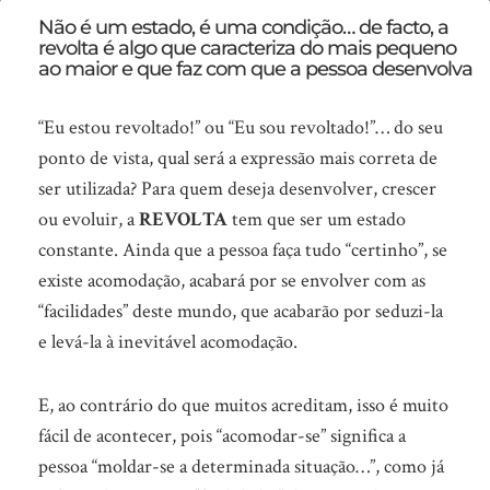
Deus
Não é um estado, é uma condição… de facto, a
revolta é algo que caracteriza do mais pequeno
sente-
ao maior e que faz com que a pessoa desenvolva
se
“irritado”
“Eu estou revoltado!” ou “Eu sou revoltado!”… do seu
ponto de vista, qual será a expressão mais correta de
consigo!
ser utilizada? Para quem deseja desenvolver, crescer
Sabe
ou evoluir, a
REVOLTA
tem que ser um estado
porquê?
constante. Ainda que a pessoa faça tudo “certinho”, se
existe acomodação, acabará por se envolver com as
“facilidades” deste mundo, que acabarão por seduzi-la
e levá-la à inevitável acomodação.
E, ao contrário do que muitos acreditam, isso é muito
fácil de acontecer, pois “acomodar-se” significa a
pessoa “moldar-se a determinada situação…”, como já