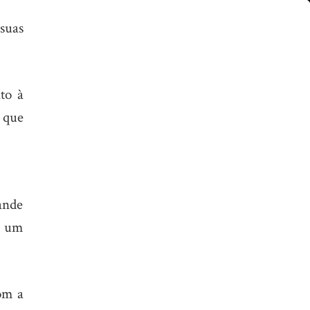
suas
to à
 que
ande
e um
om a