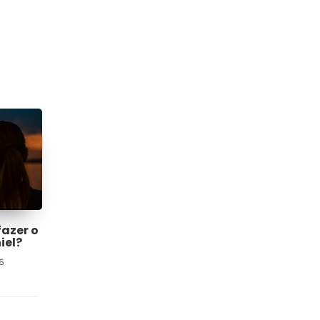
fazer o
iel?
6