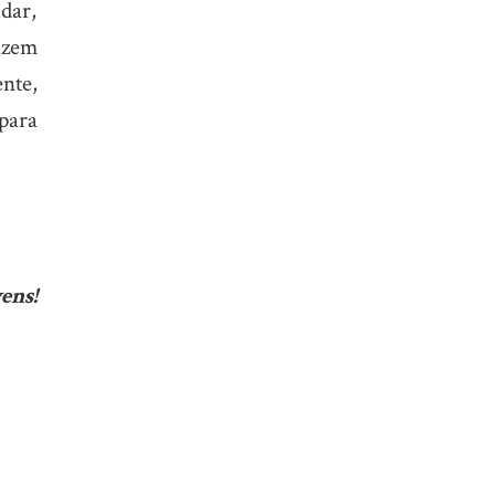
dar,
azem
nte,
para
ens!