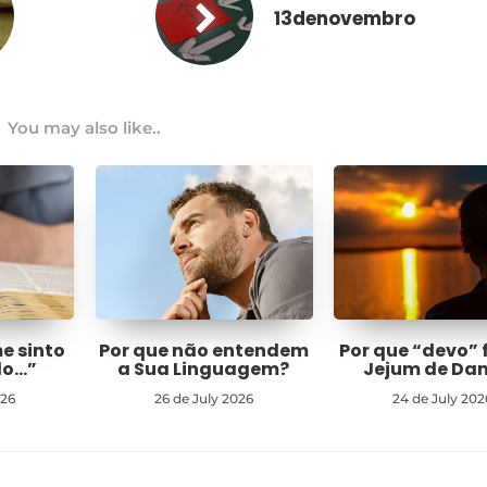
13denovembro
You may also like..
me sinto
Por que não entendem
Por que “devo” 
do…”
a Sua Linguagem?
Jejum de Dan
026
26 de July 2026
24 de July 202