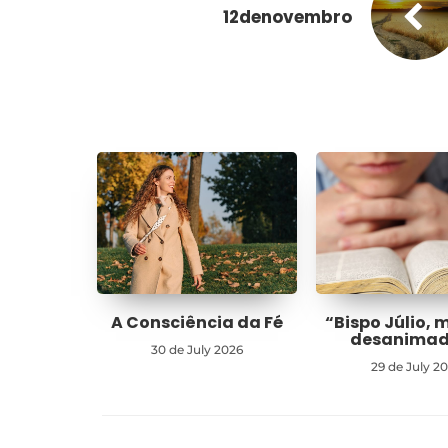
12denovembro
A Consciência da Fé
“Bispo Júlio, 
desanima
30 de July 2026
29 de July 2