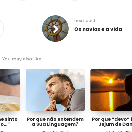
next post
Os navios e a vida
You may also like..
me sinto
Por que não entendem
Por que “devo” 
do…”
a Sua Linguagem?
Jejum de Dan