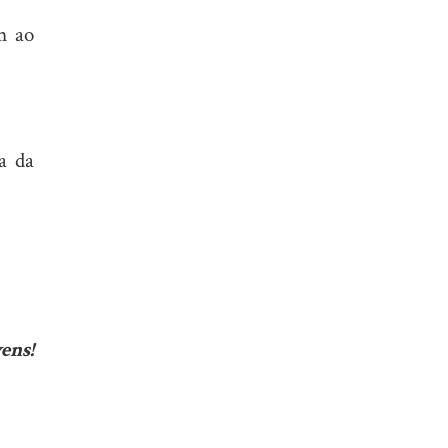
m ao
a da
ens!