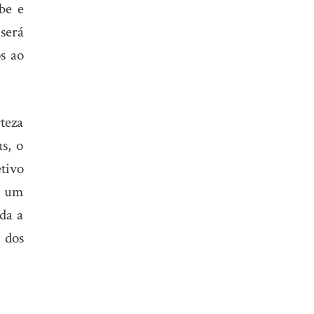
be e
será
s ao
teza
us, o
tivo
é um
da a
s dos