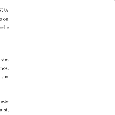
 SUA
os ou
vel e
e sim
nos,
 sua
este
 si,