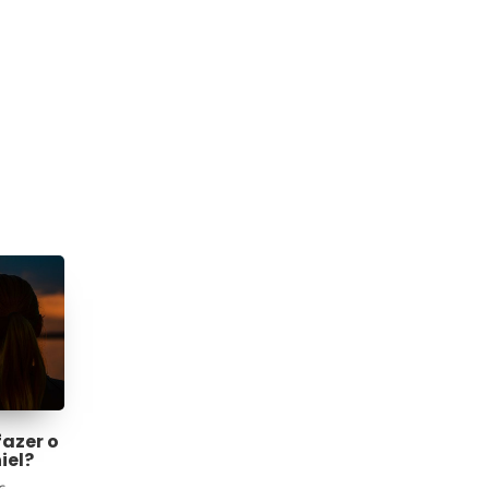
fazer o
iel?