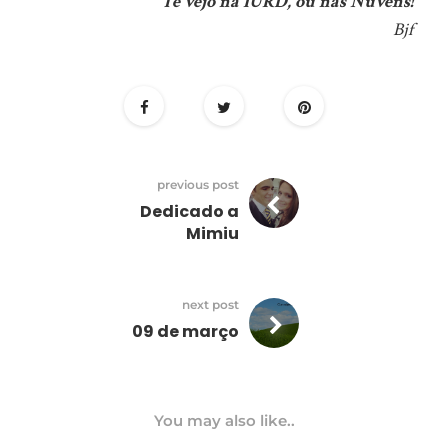
Te vejo na IURD, ou nas Nuvens!
Bjf
previous post
Dedicado a
Mimiu
next post
09 de março
You may also like..