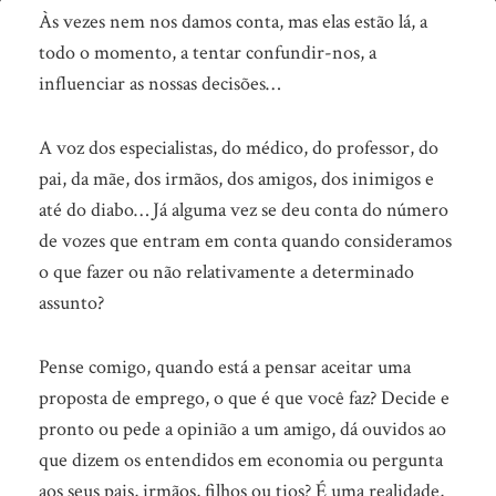
Dê
Às vezes nem nos damos conta, mas elas estão lá, a
ouvidos
todo o momento, a tentar confundir-nos, a
influenciar as nossas decisões…
a
quem
A voz dos especialistas, do médico, do professor, do
de
pai, da mãe, dos irmãos, dos amigos, dos inimigos e
direito!
até do diabo… Já alguma vez se deu conta do número
de vozes que entram em conta quando consideramos
o que fazer ou não relativamente a determinado
assunto?
Pense comigo, quando está a pensar aceitar uma
proposta de emprego, o que é que você faz? Decide e
pronto ou pede a opinião a um amigo, dá ouvidos ao
que dizem os entendidos em economia ou pergunta
aos seus pais, irmãos, filhos ou tios? É uma realidade,