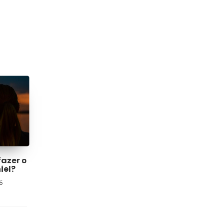
fazer o
iel?
6