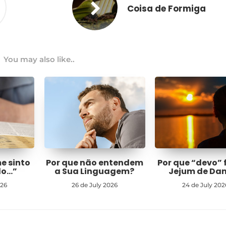
Coisa de Formiga
You may also like..
me sinto
Por que não entendem
Por que “devo” 
do…”
a Sua Linguagem?
Jejum de Dan
026
26 de July 2026
24 de July 202