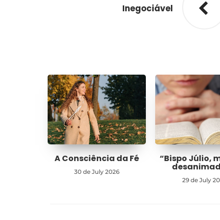
Inegociável
A Consciência da Fé
“Bispo Júlio, 
desanima
30 de July 2026
29 de July 2