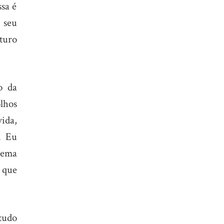
sa é
 seu
turo
o da
lhos
ida,
. Eu
lema
 que
tudo