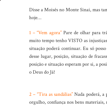
As
Disse a Moisés no Monte Sinai, mas ta
7
hoje…
Palavras
do
1 – “Vem agora”
Pare de olhar para tr
Sinai
muito tempo tenho VISTO as injustiça
situação poderá continuar. Eu só poss
desse lugar, posição, situação de fraca
posição e situação esperam por si, a po
o Deus do Já!
2 – “Tira as sandálias”
Nada poderá, a p
orgulho, confiança nos bens materiais, 