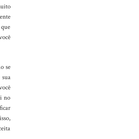
uito
ente
 que
você
o se
 sua
 você
i no
icar
isso,
eita