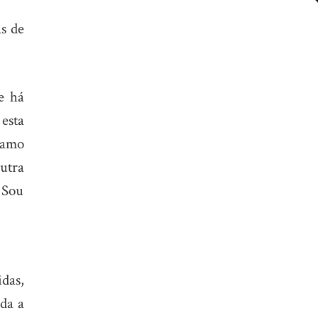
s de
e há
esta
hamo
Outra
u Sou
das,
oda a