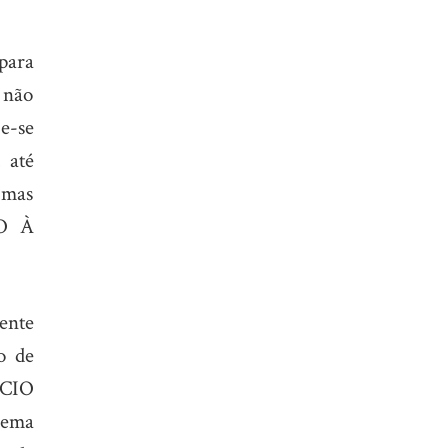
para
 não
e-se
 até
, mas
O À
ente
o de
ÍCIO
lema