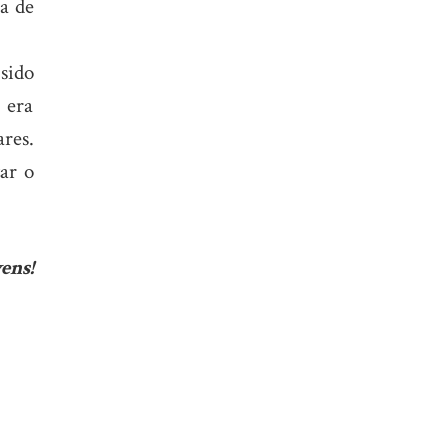
a de
sido
 era
res.
zar o
ens!