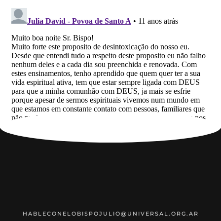
HABLECONELOBISPOJULIO@UNIVERSAL.ORG.AR