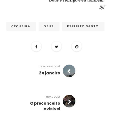
Deus é contigo e eu também!
Bjf
CEGUEIRA
DEUS
ESPÍRITO SANTO
previous post
24 janeiro
next post
O preconceito
invisível