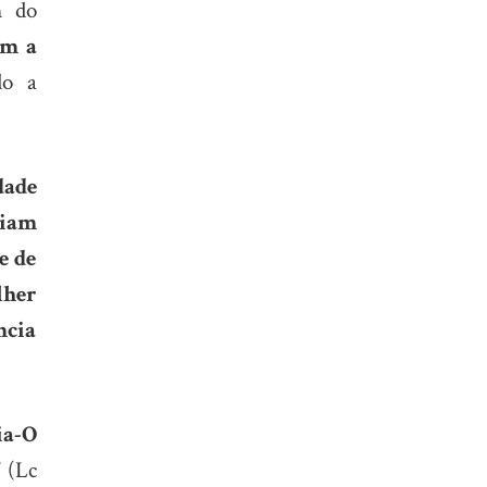
m do
am a
do a
dade
 iam
e de
lher
ncia
ia-O
”
(Lc