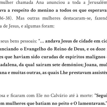
mulher chamada Ana anunciou a toda a Jerusalé
ava a respeito do menino a todos os que esperav
36-38). Mas outras mulheres destacaram-se, fazen
a de Jesus, e algumas foram:
seus bens pessoais:
“… andava Jesus de cidade em ci
nunciando o Evangelho do Reino de Deus, e os doze
 que haviam sido curadas de espíritos malignos 
dalena, da qual saíram sete demónios; Joana, mu
na e muitas outras, as quais Lhe prestavam assistê
sa e ficaram com Ele no Calvário até à morte:
“Segu
m mulheres que batiam no peito e O lamentavam.