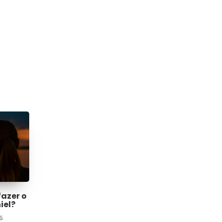
fazer o
iel?
6