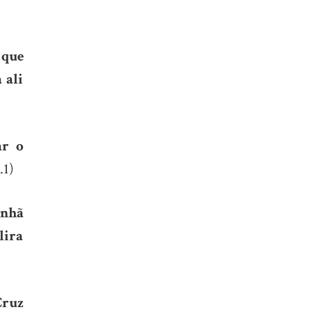
 que
 ali
ar o
.1)
anhã
lira
Cruz