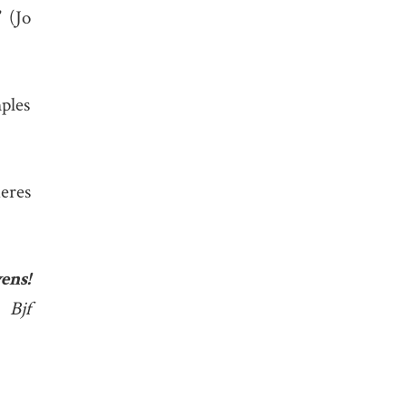
”
(Jo
ples
eres
ens!
Bjf