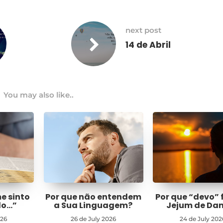
next post
14 de Abril
You may also like..
me sinto
Por que não entendem
Por que “devo” 
do…”
a Sua Linguagem?
Jejum de Dan
026
26 de July 2026
24 de July 202