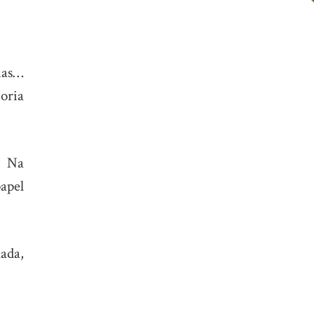
ias…
oria
. Na
apel
ada,