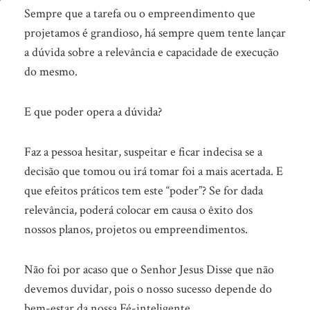
3ª
Sempre que a tarefa ou o empreendimento que
Arma
projetamos é grandioso, há sempre quem tente lançar
a dúvida sobre a relevância e capacidade de execução
–
do mesmo.
A
confusão
E que poder opera a dúvida?
da
mente
Faz a pessoa hesitar, suspeitar e ficar indecisa se a
decisão que tomou ou irá tomar foi a mais acertada. E
que efeitos práticos tem este “poder”? Se for dada
relevância, poderá colocar em causa o êxito dos
nossos planos, projetos ou empreendimentos.
Não foi por acaso que o Senhor Jesus Disse que não
devemos duvidar, pois o nosso sucesso depende do
bem-estar da nossa Fé-inteligente.