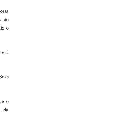
ossa
 tão
iz o
será
Suas
ue o
 ela