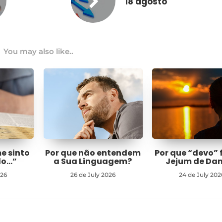
18 agosto
You may also like..
me sinto
Por que não entendem
Por que “devo” 
do…”
a Sua Linguagem?
Jejum de Dan
026
26 de July 2026
24 de July 202