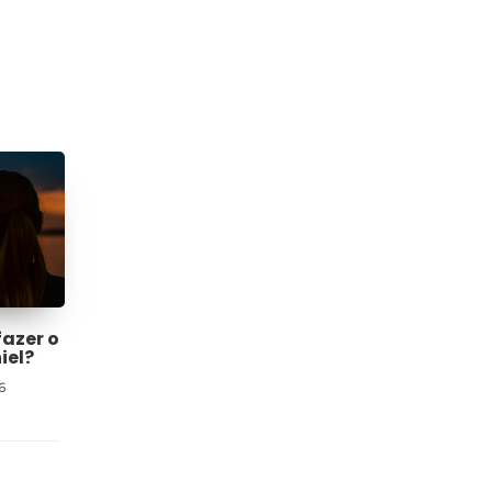
fazer o
iel?
6