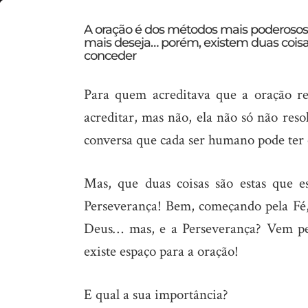
2
A oração é dos métodos mais poderosos
mais deseja… porém, existem duas coisa
coisas
conceder
que
a
Para quem acreditava que a oração res
oração
acreditar, mas não, ela não só não res
não
conversa que cada ser humano pode ter 
concede!
Mas, que duas coisas são estas que e
Perseverança! Bem, começando pela Fé, 
Deus… mas, e a Perseverança? Vem pe
existe espaço para a oração!
E qual a sua importância?