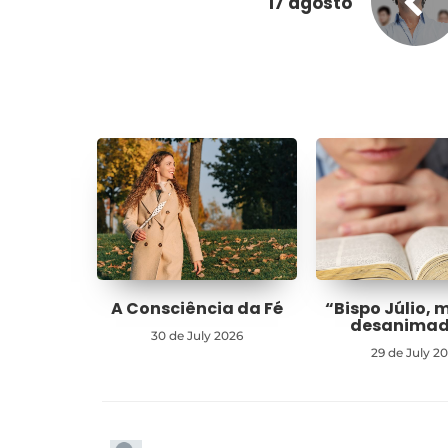
17 agosto
A Consciência da Fé
“Bispo Júlio, 
desanima
30 de July 2026
29 de July 2