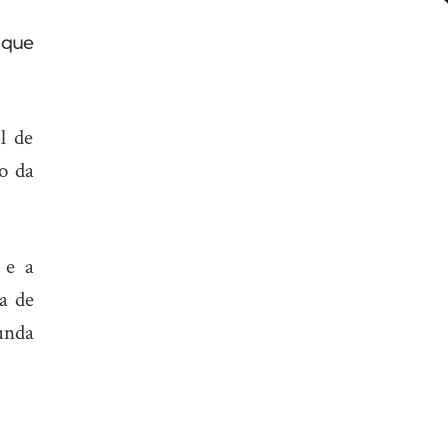
 que
l de
o da
 e a
a de
unda