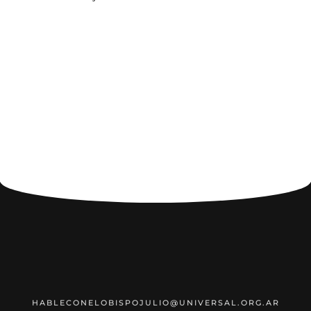
HABLECONELOBISPOJULIO@UNIVERSAL.ORG.AR