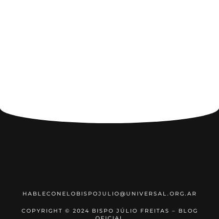
HABLECONELOBISPOJULIO@UNIVERSAL.ORG.AR
COPYRIGHT © 2024 BISPO JÚLIO FREITAS – BLOG
OFICIAL