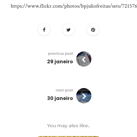
Domingo
https://www.flickr.com/photos/bpjuliofreitas/sets/72157
do
Decreto
|
9h30
previous post
29 janeiro
next post
30 janeiro
You may also like..