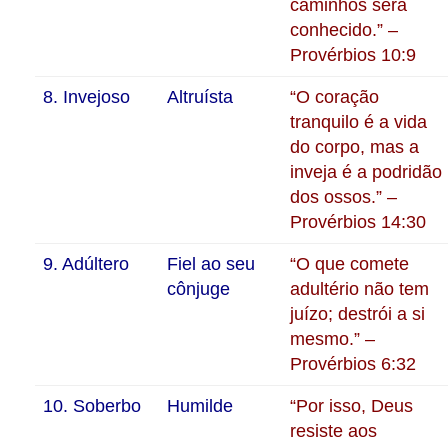
caminhos será
conhecido.” –
Provérbios 10:9
8. Invejoso
Altruísta
“O coração
tranquilo é a vida
do corpo, mas a
inveja é a podridão
dos ossos.” –
Provérbios 14:30
9. Adúltero
Fiel ao seu
“O que comete
cônjuge
adultério não tem
juízo; destrói a si
mesmo.” –
Provérbios 6:32
10. Soberbo
Humilde
“Por isso, Deus
resiste aos