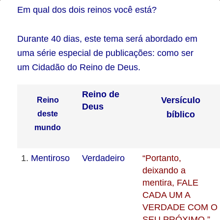
Reino
Em qual dos dois reinos você está?
deste
mundo
Durante 40 dias, este tema será abordado em
uma série especial de publicações: como ser
vs
um Cidadão do Reino de Deus.
Reino
de
Reino de
Versículo
Reino
Deus
Deus
deste
bíbl
ico
mundo
1.
Mentiroso
Verdadeiro
“Portanto,
deixando a
mentira, FALE
CADA UM A
VERDADE COM O
SEU PRÓXIMO.” –