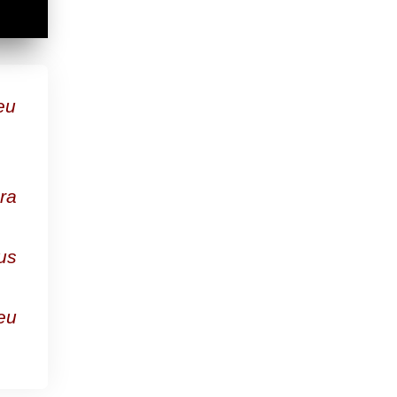
eu
ra
us
eu