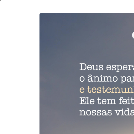
14
de
dezembro