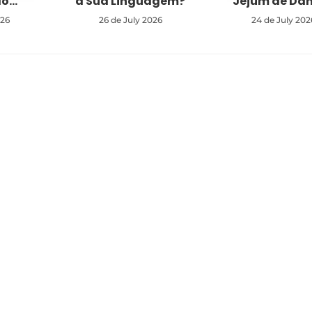
do…”
a Sua Linguagem?
Jejum de Dan
026
26 de July 2026
24 de July 202