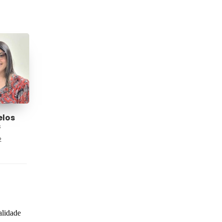
elos
s
2