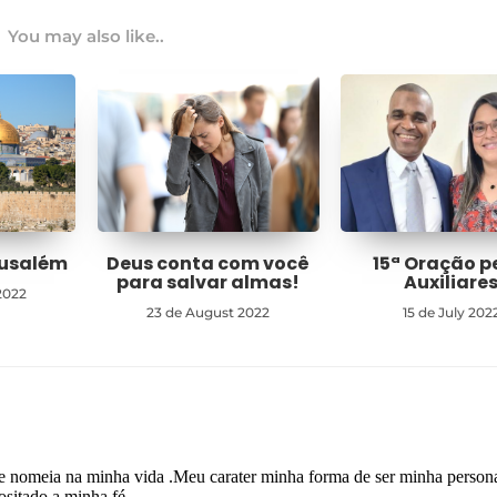
You may also like..
rusalém
Deus conta com você
15ª Oração p
para salvar almas!
Auxiliare
2022
23 de August 2022
15 de July 202