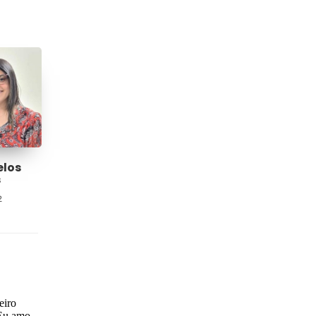
elos
s
2