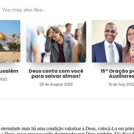
You may also like..
rusalém
Deus conta com você
15ª Oração p
para salvar almas!
Auxiliare
2022
23 de August 2022
15 de July 202