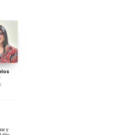
elos
s
2