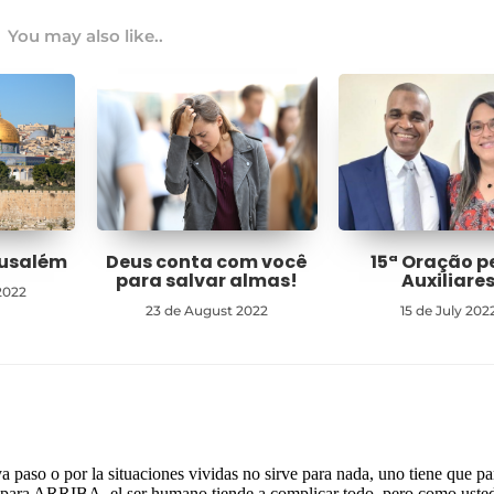
You may also like..
rusalém
Deus conta com você
15ª Oração p
para salvar almas!
Auxiliare
2022
23 de August 2022
15 de July 202