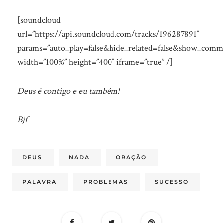
[soundcloud
url=”https://api.soundcloud.com/tracks/196287891″
params=”auto_play=false&hide_related=false&show_comm
width=”100%” height=”400″ iframe=”true” /]
Deus é contigo e eu também!
Bjf
DEUS
NADA
ORAÇÃO
PALAVRA
PROBLEMAS
SUCESSO