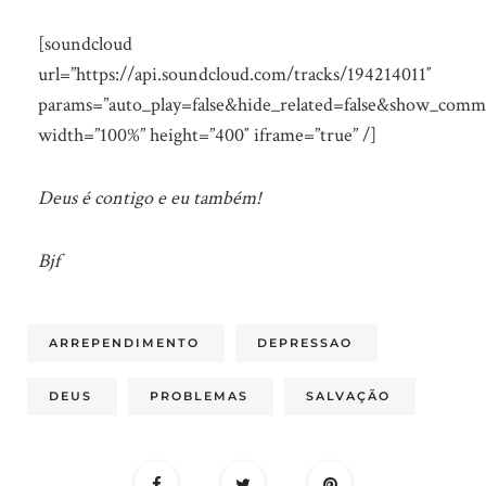
[soundcloud
url=”https://api.soundcloud.com/tracks/194214011″
params=”auto_play=false&hide_related=false&show_comm
width=”100%” height=”400″ iframe=”true” /]
Deus é contigo e eu também!
Bjf
ARREPENDIMENTO
DEPRESSAO
DEUS
PROBLEMAS
SALVAÇÃO