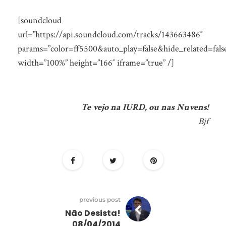
[soundcloud
url=”https://api.soundcloud.com/tracks/143663486″
params=”color=ff5500&auto_play=false&hide_related=fa
width=”100%” height=”166″ iframe=”true” /]
Te vejo na IURD, ou nas Nuvens!
Bjf
previous post
Não Desista!
08/04/2014