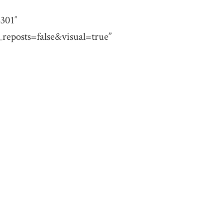
01″
eposts=false&visual=true”