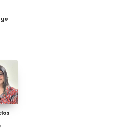
ngo
elos
s
2