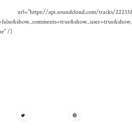
/api.soundcloud.com/tracks/2223333
d=false&show_comments=true&show_user=true&show_r
e” /]