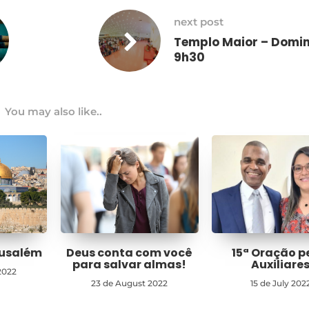
next post
Templo Maior – Domi
9h30
You may also like..
rusalém
Deus conta com você
15ª Oração p
para salvar almas!
Auxiliare
2022
23 de August 2022
15 de July 202