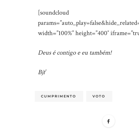
[soundcloud url=”https:/
params=”auto_play=false&hide_relate
width=”100%” height=”400″ iframe=”tru
Deus é contigo e eu também!
Bjf
CUMPRIMENTO
VOTO