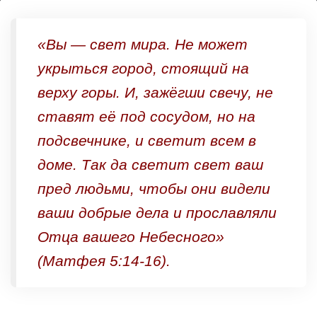
Во
тьме
«
Вы — свет мира. Не может
или
укрыться город, стоящий на
во
верху горы.
И, зажёгши свечу, не
свете?
ставят её под сосудом, но на
подсвечнике, и светит всем в
доме.
Так да светит свет ваш
пред людьми, чтобы они видели
ваши добрые дела и прославляли
Отца вашего Небесного»
(
Матфея
5:14-16).