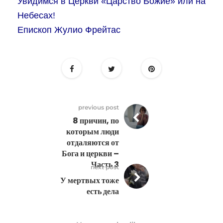
Увидимся в Церкви «Царство Божие» или на
Небесах!
Епископ Жулио Фрейтас
previous post
8 причин, по
которым люди
отдаляются от
Бога и церкви –
Часть 3
next post
У мертвых тоже
есть дела