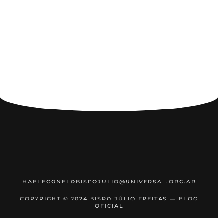
HABLECONELOBISPOJULIO@UNIVERSAL.ORG.AR
COPYRIGHT © 2024 BISPO JÚLIO FREITAS — BLOG
OFICIAL