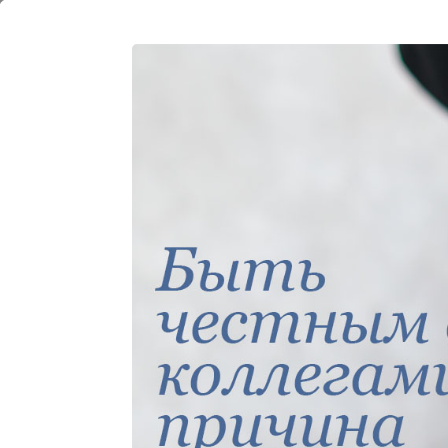
16
июня