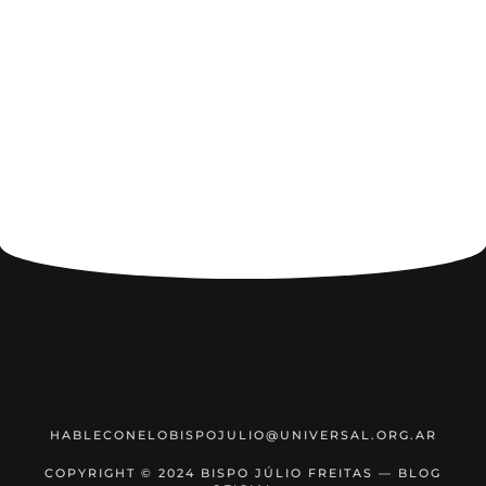
HABLECONELOBISPOJULIO@UNIVERSAL.ORG.AR
COPYRIGHT © 2024 BISPO JÚLIO FREITAS — BLOG